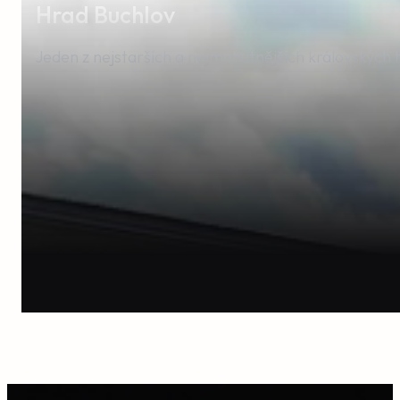
Hrad Buchlov
Jeden z nejstarších a nejmohutnějších královských 