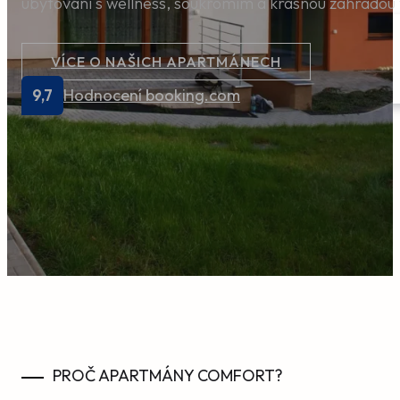
ubytování s wellness, soukromím a krásnou zahradou v
Dostupnost a ceny
O nás
VÍCE O NAŠICH APARTMÁNECH
Aktuality
9,7
Hodnocení booking.com
Lokalita
Kontakt
REZERVACE
PROČ APARTMÁNY COMFORT?