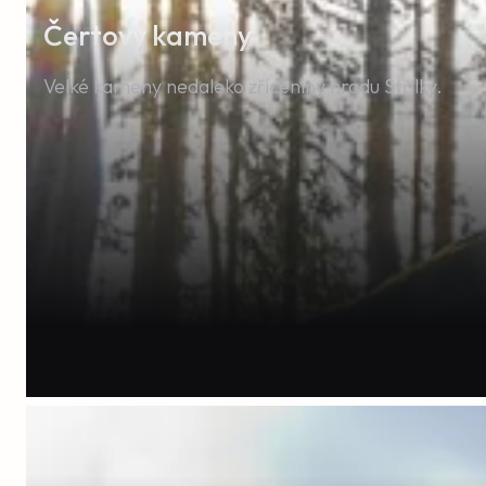
Čertovy kameny
Velké kameny nedaleko zříceniny hradu Střílky.
Byli jsme naprosto spokojený. Vybavení kuchyně, v
perfektní.
Vladimíra