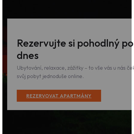
Rezervujte si pohodlný po
dnes
Ubytování, relaxace, zážitky – to vše vás u nás če
svůj pobyt jednoduše online.
REZERVOVAT APARTMÁNY