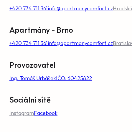
+420 734 711 361
info@apartmanycomfort.cz
Hradská 
Apartmány - Brno
+420 734 711 361
info@apartmanycomfort.cz
Bratisla
Provozovatel
Ing. Tomáš Urbášek
IČO: 60425822
Sociální sítě
Instagram
Facebook