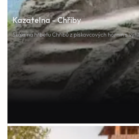
Kateřina
Kazatelna - Chřiby
Skála na hřbetu Chřibů z pískovcových hornin s výh
Byli jsme naprosto spokojený. Vybavení kuchyně, v
perfektní.
Vladimíra